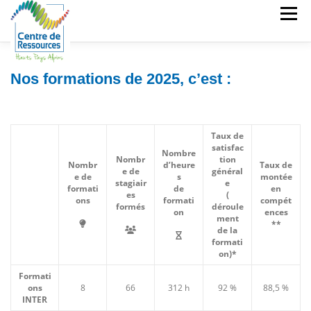
Aller
Menu
au
contenu
Nos formations de 2025, c’est :
CDR
PARC MATÉRIEL
STUDIOS
MÉDIATION NUMÉRIQUE
FORMATIONS
Taux de
satisfac
Nombre
Nombr
tion
Nombr
d’heure
Taux de
e de
général
e de
s
montée
stagiair
e
formati
de
en
es
(
ons
formati
compét
formés
déroule
on
ences
ment
**
de la
formati
on)*
Formati
ons
8
66
312 h
92 %
88,5 %
INTER