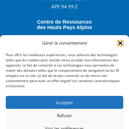
APE 94 99 Z
Centre de Ressources
des Hauts Pays Alpins
3 rue Anatole France - 05400 VEYNES
Gérer le consentement
04 92 57 24 02
Pour offrir les meilleures expériences, nous utilisons des technologies
accueil@centre-de-ressources.fr
telles que les cookies pour stocker et/ou accéder aux informations des
appareils. Le fait de consentir à ces technologies nous permettra de
traiter des données telles que le comportement de navigation ou les ID
notre newsletter
uniques sur ce site. Le fait de ne pas consentir ou de retirer son
Inscrivez-vous à
consentement peut avoir un effet négatif sur certaines caractéristiques
Nos réseaux sociaux :
et fonctions.
Facebook
LinkedIn
Accepter
Refuser
Voir les préférences