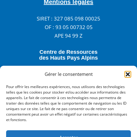
Mentions légales
SIRET : 327 085 098 00025
OF : 93 05 00732 05
APE 94 99 Z
Centre de Ressources
des Hauts Pays Alpins
3 rue Anatole France - 05400 VEYNES
Gérer le consentement
04 92 57 24 02
Pour offrir les meilleures expériences, nous utilisons des technologies
accueil@centre-de-ressources.fr
telles que les cookies pour stocker et/ou accéder aux informations des
appareils. Le fait de consentir à ces technologies nous permettra de
traiter des données telles que le comportement de navigation ou les ID
notre newsletter
uniques sur ce site. Le fait de ne pas consentir ou de retirer son
Inscrivez-vous à
consentement peut avoir un effet négatif sur certaines caractéristiques
Nos réseaux sociaux :
et fonctions.
Facebook
LinkedIn