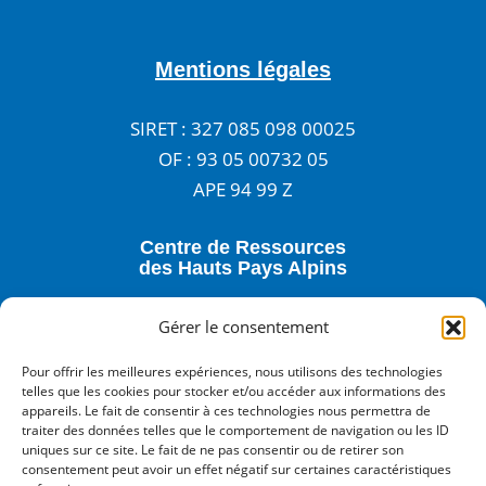
Mentions légales
SIRET : 327 085 098 00025
OF : 93 05 00732 05
APE 94 99 Z
Centre de Ressources
des Hauts Pays Alpins
3 rue Anatole France - 05400 VEYNES
Gérer le consentement
04 92 57 24 02
Pour offrir les meilleures expériences, nous utilisons des technologies
accueil@centre-de-ressources.fr
telles que les cookies pour stocker et/ou accéder aux informations des
appareils. Le fait de consentir à ces technologies nous permettra de
traiter des données telles que le comportement de navigation ou les ID
notre newsletter
uniques sur ce site. Le fait de ne pas consentir ou de retirer son
Inscrivez-vous à
consentement peut avoir un effet négatif sur certaines caractéristiques