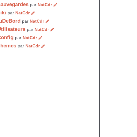
Sauvegardes
par
NatCdr
iki
par
NatCdr
auDeBord
par
NatCdr
tilisateurs
par
NatCdr
onfig
par
NatCdr
Themes
par
NatCdr