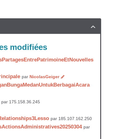
es modifiées
sPartagesEntrePatrimoineEtNouvelles
incipale
par
NicolasGeiger
ganBungaMedanUntukBerbagaiAcara
par 175.158.36.245
elationships3Lesso
par 185.107.162.250
ActionsAdministratives20250304
par