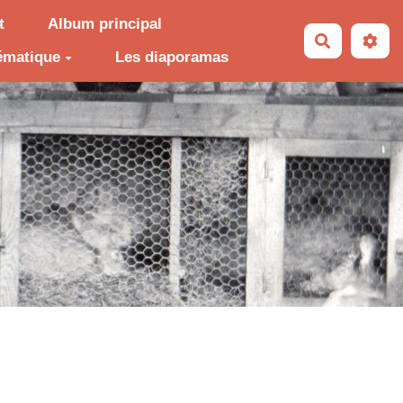
t
Album principal
Recherche
ématique
Les diaporamas