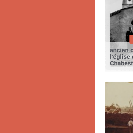
ancien 
l'église
Chabes