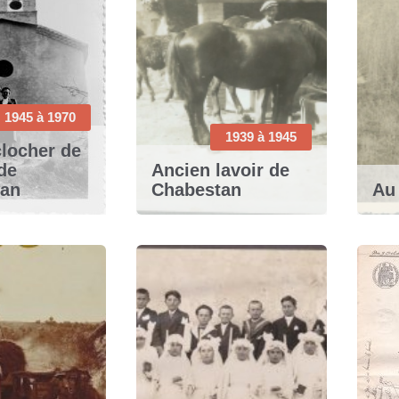
1945 à 1970
1939 à 1945
clocher de
 de
Ancien lavoir de
tan
Chabestan
Au