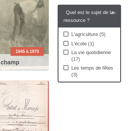
Quel est le sujet de la
ressource ?
L'agriculture
(5)
L'école
(1)
1945 à 1970
La vie quotidienne
(17)
 champ
Les temps de fêtes
(3)