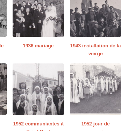
le
1936 mariage
1943 installation de la
vierge
1952 communiantes à
1952 jour de