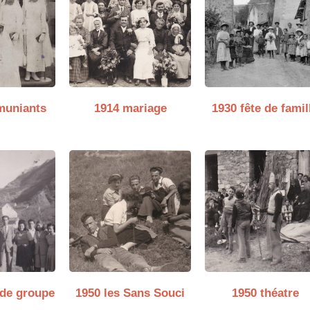
muniants
1914 mariage
1930 fête de famil
 de groupe
1950 les Sans Souci
1950 théatre