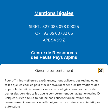
Mentions légales
SIRET : 327 085 098 00025
OF : 93 05 00732 05
APE 94 99 Z
Centre de Ressources
des Hauts Pays Alpins
3 rue Anatole France - 05400 VEYNES
Gérer le consentement
04 92 57 24 02
Pour offrir les meilleures expériences, nous utilisons des technologies
accueil@centre-de-ressources.fr
telles que les cookies pour stocker et/ou accéder aux informations des
appareils. Le fait de consentir à ces technologies nous permettra de
traiter des données telles que le comportement de navigation ou les ID
notre newsletter
uniques sur ce site. Le fait de ne pas consentir ou de retirer son
Inscrivez-vous à
consentement peut avoir un effet négatif sur certaines caractéristiques
Nos réseaux sociaux :
et fonctions.