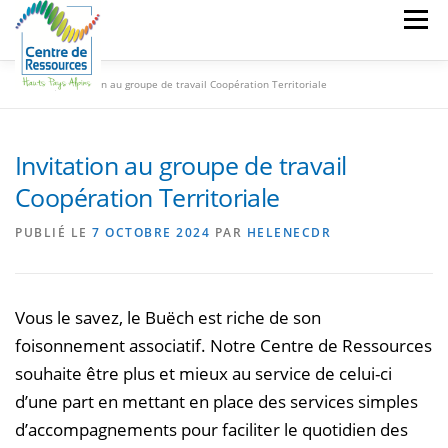
Aller
Menu
au
contenu
Accueil
»
Invitation au groupe de travail Coopération Territoriale
CDR
PARC MATÉRIEL
STUDIOS
MÉDIATION NUMÉRIQUE
FORMATIONS
Invitation au groupe de travail
Coopération Territoriale
PUBLIÉ LE
7 OCTOBRE 2024
PAR
HELENECDR
Vous le savez, le Buëch est riche de son
foisonnement associatif. Notre Centre de Ressources
souhaite être plus et mieux au service de celui-ci
d’une part en mettant en place des services simples
d’accompagnements pour faciliter le quotidien des