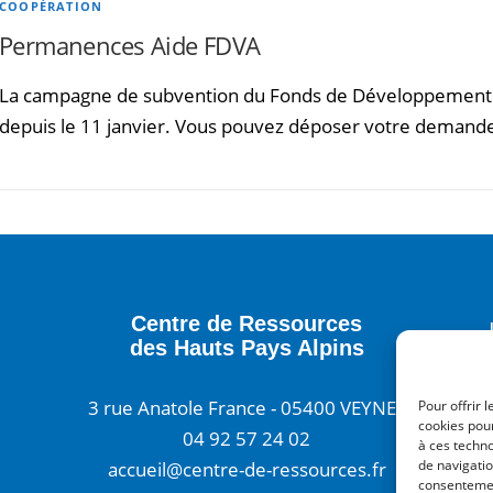
COOPÉRATION
Permanences Aide FDVA
La campagne de subvention du Fonds de Développement po
depuis le 11 janvier. Vous pouvez déposer votre demand
Centre de Ressources
des Hauts Pays Alpins
3 rue Anatole France - 05400 VEYNES
Pour offrir 
cookies pour
04 92 57 24 02
à ces techn
de navigatio
accueil@centre-de-ressources.fr
consentement