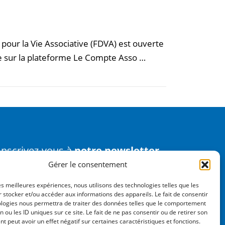
ur la Vie Associative (FDVA) est ouverte
e sur la plateforme Le Compte Asso …
Inscrivez-vous à
notre newsletter
Gérer le consentement
Nos réseaux sociaux :
les meilleures expériences, nous utilisons des technologies telles que les
 stocker et/ou accéder aux informations des appareils. Le fait de consentir
Facebook
LinkedIn
ologies nous permettra de traiter des données telles que le comportement
n ou les ID uniques sur ce site. Le fait de ne pas consentir ou de retirer son
 peut avoir un effet négatif sur certaines caractéristiques et fonctions.